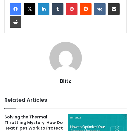
LinkedIn
Tumblr
Pinterest
Reddit
VKontakte
Share via Email
Print
Blitz
Related Articles
Solving the Thermal
Throttling Mystery: How Do
Heat Pipes Work to Protect