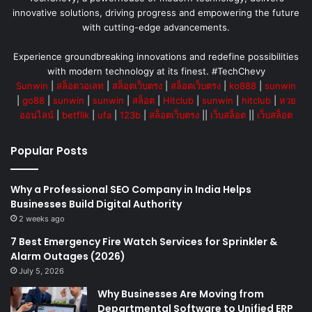
innovative solutions, driving progress and empowering the future
with cutting-edge advancements.
Experience groundbreaking innovations and redefine possibilities
with modern technology at its finest. #TechChevy
Sunwin
|
สล็อตวอเลท
|
สล็อตเว็บตรง
|
สล็อตเว็บตรง
|
ko888
|
sunwin
|
go88
|
sunwin
|
sunwin
|
สล็อต
|
Hitclub
|
sunwin
|
hitclub
|
หวย
ออนไลน์
|
betflik
|
ufa
|
123b
|
สล็อตเว็บตรง
||
เว็บสล็อต
||
เว็บสล็อต
Popular Posts
Why a Professional SEO Company in India Helps
Businesses Build Digital Authority
2 weeks ago
7 Best Emergency Fire Watch Services for Sprinkler &
Alarm Outages (2026)
July 5, 2026
Why Businesses Are Moving from
Departmental Software to Unified ERP