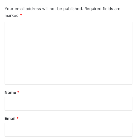
Your email address will not be published.
Required fields are
marked
*
C
o
m
m
e
n
t
*
Name
*
Email
*