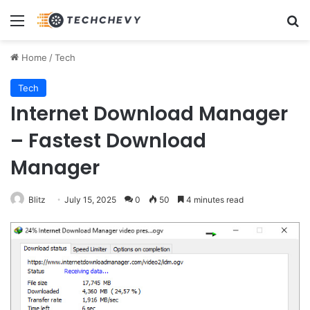
Menu
Se
Home
/
Tech
Tech
Internet Download Manager
– Fastest Download
Manager
Blitz
July 15, 2025
0
50
4 minutes read