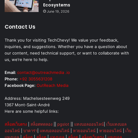
Ecosystems
June 19, 2026
Contact Us
Thank you for visiting TechChevy! We value your feedback,
inquiries, and suggestions. Whether you have a question about
our content, need technical support, or want to collaborate with
us, we’re here to help.
Email:
contact@outreachmedia .io
Phone:
+92 3055631208
Facebook Page:
OutReach Media
Address: Machelsesteenweg 249
1367 Mont-Saint-André
Here are some helpful links:
สล็อตเว็บตรง
|
สล็อตทดลอง
||
pgslot
||
แทงบอลออนไลน์
|
เว็บแทงบอล
ออนไลน์
|
บาคาร่า
|
แทงบอลออนไลน์
|
หวยออนไลน์
|
หวยออนไลน์
|
เว็บ
แทงบอล
|
สล็อต
|
สล็อต
|
แทงบอล
|
สล็อต
|
สล็อตเว็บตรง
|
แทงบอล