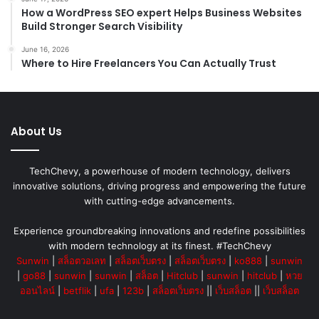
How a WordPress SEO expert Helps Business Websites
Build Stronger Search Visibility
June 16, 2026
Where to Hire Freelancers You Can Actually Trust
About Us
TechChevy, a powerhouse of modern technology, delivers
innovative solutions, driving progress and empowering the future
with cutting-edge advancements.
Experience groundbreaking innovations and redefine possibilities
with modern technology at its finest. #TechChevy
Sunwin
|
สล็อตวอเลท
|
สล็อตเว็บตรง
|
สล็อตเว็บตรง
|
ko888
|
sunwin
|
go88
|
sunwin
|
sunwin
|
สล็อต
|
Hitclub
|
sunwin
|
hitclub
|
หวย
ออนไลน์
|
betflik
|
ufa
|
123b
|
สล็อตเว็บตรง
||
เว็บสล็อต
||
เว็บสล็อต