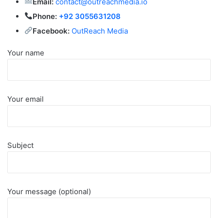
Email:
contact@outreachmedia.io
Phone:
+92 3055631208
Facebook:
OutReach Media
Your name
Your email
Subject
Your message (optional)