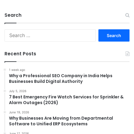
Search
Search
for:
Recent Posts
1 week ago
Why a Professional SEO Company in India Helps
Businesses Build Digital Authority
July 5, 2026
7 Best Emergency Fire Watch Services for Sprinkler &
Alarm Outages (2026)
June 19, 2026
Why Businesses Are Moving from Departmental
Software to Unified ERP Ecosystems
June 17, 2026