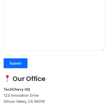
Our Office
TechChevy HQ
123 Innovation Drive
Silicon Valley, CA 94016