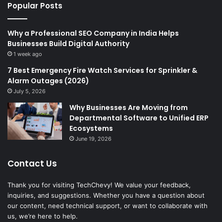
Popular Posts
Why a Professional SEO Company in India Helps
Businesses Build Digital Authority
1 week ago
7 Best Emergency Fire Watch Services for Sprinkler &
Alarm Outages (2026)
July 5, 2026
Why Businesses Are Moving from
Departmental Software to Unified ERP
Ecosystems
June 19, 2026
Contact Us
Thank you for visiting TechChevy! We value your feedback,
inquiries, and suggestions. Whether you have a question about
our content, need technical support, or want to collaborate with
us, we’re here to help.