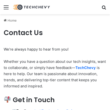
Menu
Se
Home
Contact Us
We’re always happy to hear from you!
Whether you have a question about our tech insights, want
to collaborate, or simply have feedback—
TechChevy
is
here to help. Our team is passionate about innovation,
trends, and delivering top-tier content that keeps you
informed and inspired.
Get in Touch