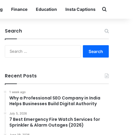
Search for
g
Finance
Education
Insta Captions
Search
Search
for:
Recent Posts
1 week ago
Why a Professional SEO Company in India
Helps Businesses Build Digital Authority
July 5, 2026
7 Best Emergency Fire Watch Services for
Sprinkler & Alarm Outages (2026)
June 19, 2026