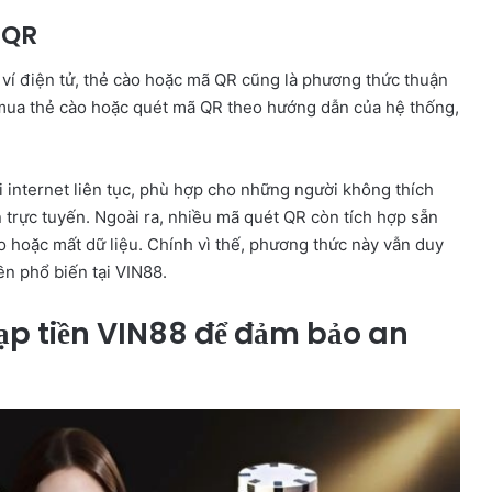
 QR
ví điện tử, thẻ cào hoặc mã QR cũng là phương thức thuận
 mua thẻ cào hoặc quét mã QR theo hướng dẫn của hệ thống,
 internet liên tục, phù hợp cho những người không thích
 trực tuyến. Ngoài ra, nhiều mã quét QR còn tích hợp sẵn
ảo hoặc mất dữ liệu. Chính vì thế, phương thức này vẫn duy
iền phổ biến tại VIN88.
ạp tiền VIN88 để đảm bảo an