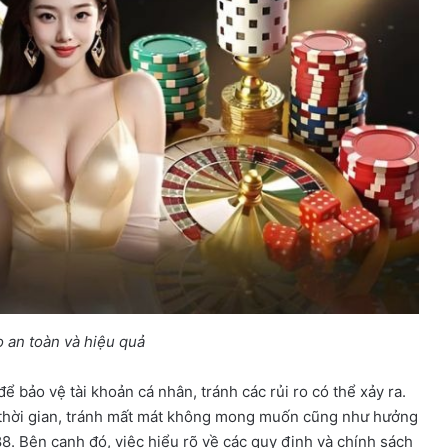
o an toàn và hiệu quả
ể bảo vệ tài khoản cá nhân, tránh các rủi ro có thể xảy ra.
m thời gian, tránh mất mát không mong muốn cũng như hưởng
8. Bên cạnh đó, việc hiểu rõ về các quy định và chính sách