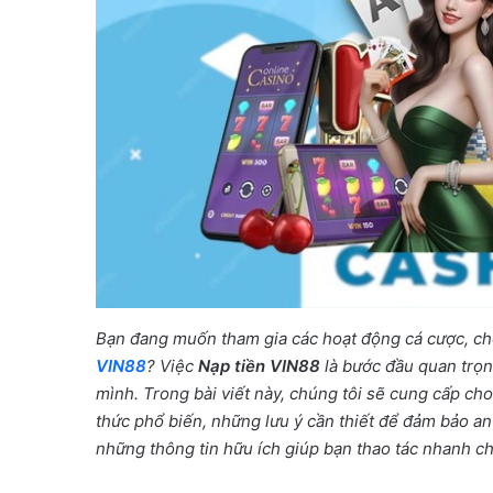
Bạn đang muốn tham gia các hoạt động cá cược, chơ
VIN88
? Việc
Nạp tiền VIN88
là bước đầu quan trọn
mình. Trong bài viết này, chúng tôi sẽ cung cấp c
thức phổ biến, những lưu ý cần thiết để đảm bảo a
những thông tin hữu ích giúp bạn thao tác nhanh ch