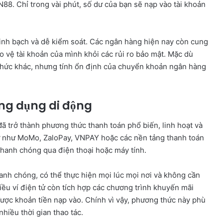
N88. Chỉ trong vài phút, số dư của bạn sẽ nạp vào tài khoản
inh bạch và dễ kiểm soát. Các ngân hàng hiện nay còn cung
o vệ tài khoản của mình khỏi các rủi ro bảo mật. Mặc dù
 thức khác, nhưng tính ổn định của chuyển khoản ngân hàng
ứng dụng di động
đã trở thành phương thức thanh toán phổ biến, linh hoạt và
n tử như MoMo, ZaloPay, VNPAY hoặc các nền tảng thanh toán
nhanh chóng qua điện thoại hoặc máy tính.
anh chóng, có thể thực hiện mọi lúc mọi nơi và không cần
ều ví điện tử còn tích hợp các chương trình khuyến mãi
 được khoản tiền nạp vào. Chính vì vậy, phương thức này phù
nhiều thời gian thao tác.