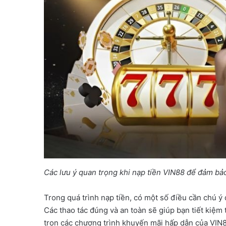
Các lưu ý quan trọng khi nạp tiền VIN88 để đảm bả
Trong quá trình nạp tiền, có một số điều cần chú ý đ
Các thao tác đúng và an toàn sẽ giúp bạn tiết kiệ
trọn các chương trình khuyến mãi hấp dẫn của VIN8