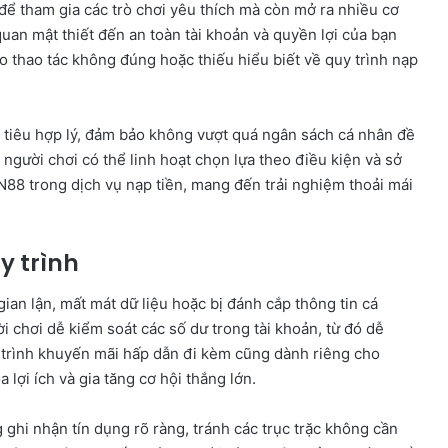
để tham gia các trò chơi yêu thích mà còn mở ra nhiều cơ
 quan mật thiết đến an toàn tài khoản và quyền lợi của bạn
 do thao tác không đúng hoặc thiếu hiểu biết về quy trình nạp
i tiêu hợp lý, đảm bảo không vượt quá ngân sách cá nhân đề
 người chơi có thể linh hoạt chọn lựa theo điều kiện và sở
VIN88 trong dịch vụ nạp tiền, mang đến trải nghiệm thoải mái
uy trình
gian lận, mất mát dữ liệu hoặc bị đánh cắp thông tin cá
 chơi dễ kiểm soát các số dư trong tài khoản, từ đó dễ
g trình khuyến mãi hấp dẫn đi kèm cũng dành riêng cho
 lợi ích và gia tăng cơ hội thắng lớn.
 ghi nhận tín dụng rõ ràng, tránh các trục trặc không cần