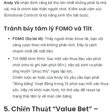
Andy Vũ
nhận định rằng kẻ thù lớn nhất không phải là nhà
cái, mà là chính bản thân người chơi. Kiểm soát cảm xúc
(Emotional Control) là kỹ năng sinh tồn bắt buộc.
Tránh bẫy tâm lý FOMO và Tilt
FOMO (Sợ bỏ lỡ):
Thấy người khác khoe lãi, bạn vội
vàng cược theo mà không phân tích. Đây là cách
nhanh nhất để mất tiền.
Tilt (Mất bình tĩnh): Sau một ván thua đau vào phút
chót (như bị ghi bàn phút 90+), não bộ sinh ra phản
ứng muốn “phục thù” ngay lập tức.
Chiến lược an toàn của Andy Vũ yêu cầu bạn phải
“đóng băng” hoạt động trong 15 phút sau mỗi ván thua
sốc. Hãy rời khỏi màn hình, hít thở sâu để reset lại
trạng thái tâm lý về mức cân bằng.
5. Chiến Thuật “Value Bet” –