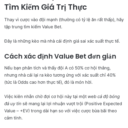
Tìm Kiếm Giá Trị Thực
Thay vì cược vào đội mạnh (thường có tỷ lệ ăn rất thấp), hãy
tập trung tìm kiếm Value Bet.
Đây là những kèo mà nhà cái định giá sai xác suất thực tế.
Cách xác định Value Bet đơn giản
Nếu bạn phân tích và thấy đội A có 50% cơ hội thắng,
nhưng nhà cái lại ra kèo tương ứng với xác suất chỉ 40%
(tức là Odds cao hơn thực tế), đó là món hời.
Việc kiên nhẫn chờ đợi cơ hội này tại một
web cá độ bóng
đá uy tín
sẽ mang lại lợi nhuận vượt trội (Positive Expected
Value – +EV) trong dài hạn so với việc cược bừa bãi theo
cảm tính.