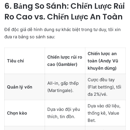
6. Bảng So Sánh: Chiến Lược Rủi
Ro Cao vs. Chiến Lược An Toàn
Để độc giả dễ hình dung sự khác biệt trong tư duy, tôi xin
đưa ra bảng so sánh sau:
Chiến lược an
Chiến lược rủi ro
Tiêu chí
toàn (Andy Vũ
cao (Gambler)
khuyên dùng)
Cược đều tay
All-in, gấp thếp
Quản lý vốn
(Flat betting), tối
(Martingale).
đa 2%/vé.
Dựa vào dữ liệu,
Dựa vào đội yêu
Chọn kèo
thống kê, Value
thích, tin đồn.
Bet.