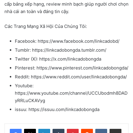
cấp bảng xếp hạng, review minh bạch giúp người chơi chọn
nhà cái an toàn và đáng tin cậy.
Các Trang Mạng Xã Hội Của Chúng Tôi:
Facebook: https://www.facebook.com/linkcadobd/
Tumblr: https://linkcadobongda.tumblr.com/
Twitter (X): https://x.com/linkcadobongda
Pinterest: https://www.pinterest.com/linkcadobongda/
Reddit: https://www.reddit.com/user/linkcadobongda/
Youtube:
https://www.youtube.com/channel/UCCUbodmh8DAD
yRRLuCKAVyg
issuu: https://issuu.com/linkcadobongda
LinkedIn
Tumblr
Pinterest
Reddit
VKontakte
Share via Email