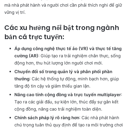
mà nhà phát hành và người chơi cần phải thích nghi để giữ
vững vị trí.
Các xu hướng nổi bật trong ngành
bắn cá trực tuyến:
Áp dụng công nghệ thực tế ảo (VR) và thực tế tăng
cường (AR)
: Giúp tạo ra trải nghiệm chân thực, sống
động hơn, thu hút lượng lớn người chơi mới.
Chuyển đổi số trong quản lý và phân phối phần
thưởng
: Các hệ thống tự động, minh bạch hơn, giúp
tăng độ tin cậy và giảm thiểu gian lận.
Nâng cao tính cộng đồng và trực tuyến multiplayer
:
Tạo ra các giải đấu, sự kiện lớn, thúc đẩy sự gắn kết
cộng đồng, nâng cao trải nghiệm toàn diện.
Chính sách pháp lý rõ ràng hơn
: Các nhà phát hành
chú trọng tuân thủ quy định để tạo ra môi trường chơi