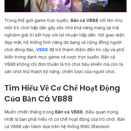
Trong thế giới game trực tuyến,
Bắn cá VB88
nổi lên như
một trò chơi hấp dẫn gây sốc nhờ khả năng mang lại trải
nghiệm giải trí kết hợp với lợi nhuận hấp dẫn. Với giao diện
đẹp mắt, hệ thống tính năng đa dạng và cộng đồng người
chơi đông đảo,
VB88
đã trở thành điểm đến tin cậy và phổ
biến trong danh mục game cá cược trực tuyến. Bắn cá
VB88 không chỉ đơn thuần là trò chơi tiêu khiển mà còn là
sân chơi thử thách kỹ năng, chiến lược của người chơi.
Tìm Hiểu Về Cơ Chế Hoạt Động
Của Bắn Cá VB88
Muốn chiến thắng trong
Bắn cá VB88
, điều quan trọng
nhất là bạn phải hiểu rõ cơ chế hoạt động của trò chơi. Bắn
cá VB88 vận hành dựa trên hệ thống RNG (Random