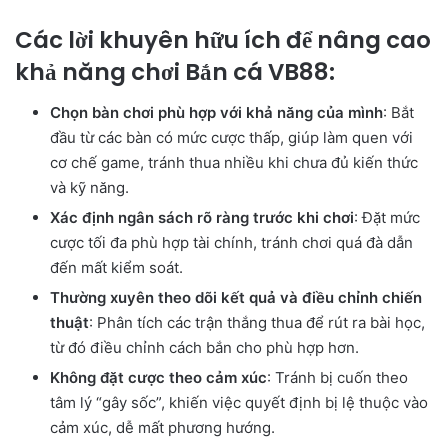
Các lời khuyên hữu ích để nâng cao
khả năng chơi Bắn cá VB88:
Chọn bàn chơi phù hợp với khả năng của mình
: Bắt
đầu từ các bàn có mức cược thấp, giúp làm quen với
cơ chế game, tránh thua nhiều khi chưa đủ kiến thức
và kỹ năng.
Xác định ngân sách rõ ràng trước khi chơi
: Đặt mức
cược tối đa phù hợp tài chính, tránh chơi quá đà dẫn
đến mất kiểm soát.
Thường xuyên theo dõi kết quả và điều chỉnh chiến
thuật
: Phân tích các trận thắng thua để rút ra bài học,
từ đó điều chỉnh cách bắn cho phù hợp hơn.
Không đặt cược theo cảm xúc
: Tránh bị cuốn theo
tâm lý “gây sốc”, khiến việc quyết định bị lệ thuộc vào
cảm xúc, dễ mất phương hướng.