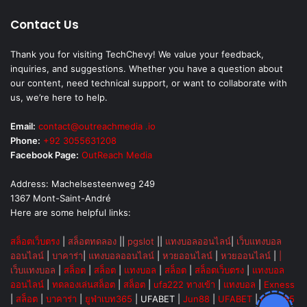
Contact Us
Thank you for visiting TechChevy! We value your feedback,
inquiries, and suggestions. Whether you have a question about
our content, need technical support, or want to collaborate with
us, we’re here to help.
Email:
contact@outreachmedia .io
Phone:
+92 3055631208
Facebook Page:
OutReach Media
Address: Machelsesteenweg 249
1367 Mont-Saint-André
Here are some helpful links:
สล็อตเว็บตรง
|
สล็อตทดลอง
||
pgslot
||
แทงบอลออนไลน์
|
เว็บแทงบอล
ออนไลน์
|
บาคาร่า
|
แทงบอลออนไลน์
|
หวยออนไลน์
|
หวยออนไลน์
|
|
เว็บแทงบอล
|
สล็อต
|
สล็อต
|
แทงบอล
|
สล็อต
|
สล็อตเว็บตรง
|
แทงบอล
ออนไลน์
|
ทดลองเล่นสล็อต
|
สล็อต
|
ufa222 ทางเข้า
|
แทงบอล
|
Exness
|
สล็อต
|
บาคาร่า
|
ยูฟ่าเบท365
|
UFABET
|
Jun88
|
UFABET
|
UFA365