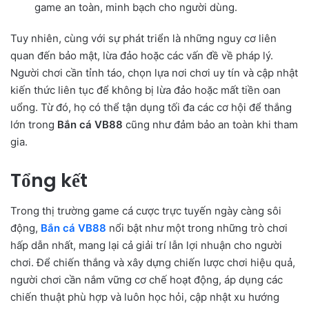
game an toàn, minh bạch cho người dùng.
Tuy nhiên, cùng với sự phát triển là những nguy cơ liên
quan đến bảo mật, lừa đảo hoặc các vấn đề về pháp lý.
Người chơi cần tỉnh táo, chọn lựa nơi chơi uy tín và cập nhật
kiến thức liên tục để không bị lừa đảo hoặc mất tiền oan
uổng. Từ đó, họ có thể tận dụng tối đa các cơ hội để thắng
lớn trong
Bắn cá VB88
cũng như đảm bảo an toàn khi tham
gia.
Tổng kết
Trong thị trường game cá cược trực tuyến ngày càng sôi
động,
Bắn cá VB88
nổi bật như một trong những trò chơi
hấp dẫn nhất, mang lại cả giải trí lẫn lợi nhuận cho người
chơi. Để chiến thắng và xây dựng chiến lược chơi hiệu quả,
người chơi cần nắm vững cơ chế hoạt động, áp dụng các
chiến thuật phù hợp và luôn học hỏi, cập nhật xu hướng