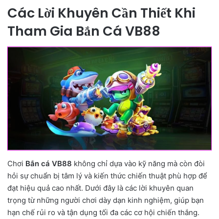
Các Lời Khuyên Cần Thiết Khi
Tham Gia Bắn Cá VB88
Chơi
Bắn cá VB88
không chỉ dựa vào kỹ năng mà còn đòi
hỏi sự chuẩn bị tâm lý và kiến thức chiến thuật phù hợp để
đạt hiệu quả cao nhất. Dưới đây là các lời khuyên quan
trọng từ những người chơi dày dạn kinh nghiệm, giúp bạn
hạn chế rủi ro và tận dụng tối đa các cơ hội chiến thắng.