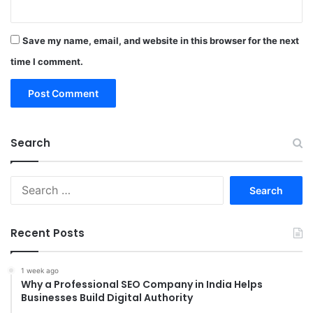
Save my name, email, and website in this browser for the next
time I comment.
Search
Search
for:
Recent Posts
1 week ago
Why a Professional SEO Company in India Helps
Businesses Build Digital Authority