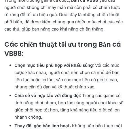
Trong môi trường game cá cược,
bắn cá VB88
yêu cầu
người chơi không chỉ may mắn mà còn phải có chiến lược
rõ ràng để tối ưu hiệu quả. Dưới đây là những chiến thuật
phổ biến, đã được kiểm chứng qua nhiều mùa chơi của các
cao thủ, giúp bạn nâng cao khả năng chiến thắng.
Các chiến thuật tối ưu trong Bắn cá
VB88:
Chọn mục tiêu phù hợp với khẩu súng
: Với các mức
cược khác nhau, người chơi nên chọn cá nhỏ để bắn
liên tục hoặc cá lớn, săn các mục tiêu có giá trị cao,
nhưng cần đủ đạn và kỹ thuật chính xác.
Chia sẻ và hợp tác với đồng đội
: Trong các game có
tính năng chơi nhóm, hợp tác cùng người chơi khác sẽ
giúp phối hợp tốt hơn, tăng khả năng tiêu diệt cá lớn
nhanh chóng.
Thay đổi góc bắn linh hoạt
: Không nên bắn theo một